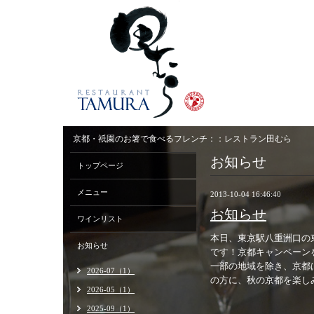
京都・祇園のお箸で食べるフレンチ：：レストラン田むら
お知らせ
トップページ
メニュー
2013-10-04 16:46:40
お知らせ
ワインリスト
本日、東京駅八重洲口の
お知らせ
です！京都キャンペーン
一部の地域を除き、京都
2026-07（1）
の方に、秋の京都を楽し
2026-05（1）
2025-09（1）