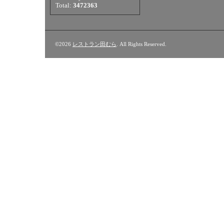
Total:
3472363
©2026
レストラン田むら
. All Rights Reserved.