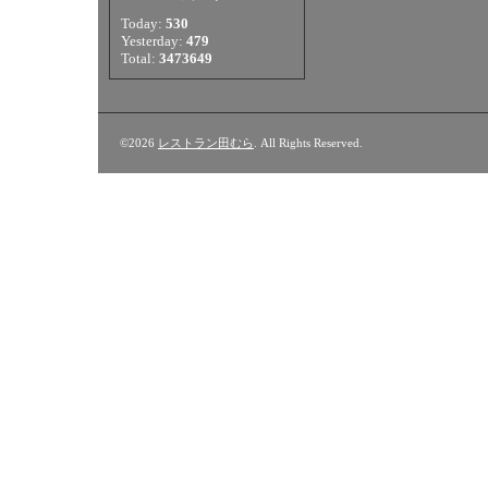
Today:
530
Yesterday:
479
Total:
3473649
©2026
レストラン田むら
. All Rights Reserved.