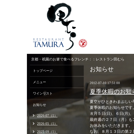
京都・祇園のお箸で食べるフレンチ：：レストラン田むら
お知らせ
トップページ
メニュー
2012-07-10 17:51:00
夏季休暇のお知
ワインリスト
夏空がひときわまぶしい
お知らせ
夏季休暇のお知らせです
８月５日(日)、６日(月
2026-07（1）
最終週の２７日（月）も
2026-05（1）
お休みをいただきます。
なお、８月１３日の第２
2025-09（1）