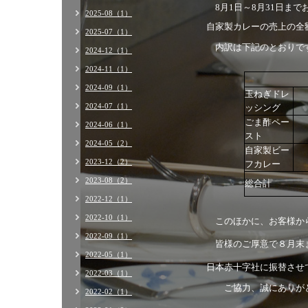
8月1日～8月31日ま
2025-08（1）
自家製カレーの売上の全
2025-07（1）
内訳は下記のとおりで
2024-12（1）
2024-11（1）
2024-09（1）
玉ねぎドレ
2024-07（1）
ッシング
ごま酢ペー
2024-06（1）
スト
2024-05（2）
自家製ビー
2023-12（2）
フカレー
2023-08（2）
総合計
2022-12（1）
2022-10（1）
このほかに、お客様か
2022-09（1）
皆様のご厚意で８月末
2022-05（1）
日本赤十字社に振替させ
2022-03（1）
ご協力、誠にありがと
2022-02（1）