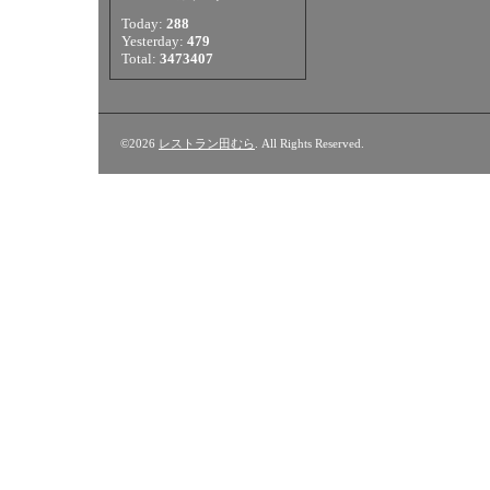
Today:
288
Yesterday:
479
Total:
3473407
©2026
レストラン田むら
. All Rights Reserved.