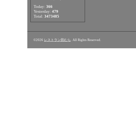
Today:
366
Yesterday:
479
Total:
3473485
©2026
レストラン田むら
. All Rights Reserved.