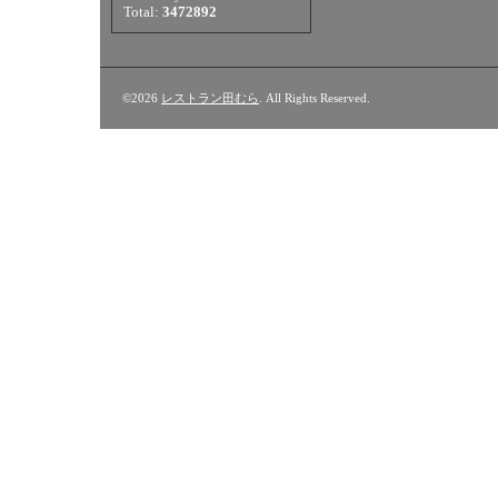
Total:
3472892
©2026
レストラン田むら
. All Rights Reserved.