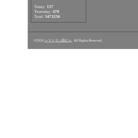
Today:
137
Yesterday:
479
Total:
3473256
©2026
レストラン田むら
. All Rights Reserved.