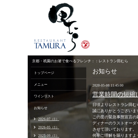
京都・祇園のお箸で食べるフレンチ：：レストラン田むら
お知らせ
トップページ
メニュー
2020-05-08 11:45:00
営業時間の短縮
ワインリスト
日頃よりレストラン田む
お知らせ
誠にありがとうございま
この度の緊急事態宣言の
2026-07（1）
ディナーのラストオーダー
2026-05（1）
させて頂いております。
何卒ご理解を賜りますよ
2025-09（1）