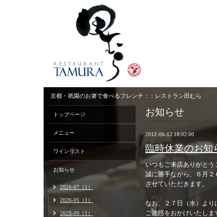
京都・祇園のお箸で食べるフレンチ：：レストラン田むら
お知らせ
トップページ
メニュー
2012-06-12 18:02:00
臨時休業のお知
ワインリスト
いつもご来店ありがとう
お知らせ
誠に勝手ながら、６月２
させていただきます。
2026-07（1）
2026-05（1）
なお、２７日（水）より
ご迷惑をおかけいたしま
2025-09（1）