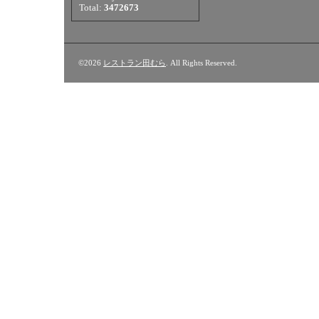
Total:
3472673
©2026
レストラン田むら
. All Rights Reserved.