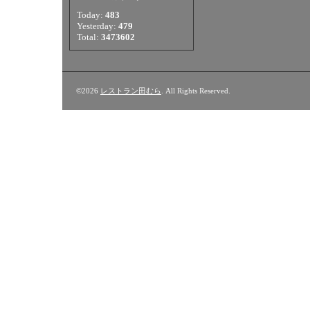
Today:
483
Yesterday:
479
Total:
3473602
©2026
レストラン田むら
. All Rights Reserved.