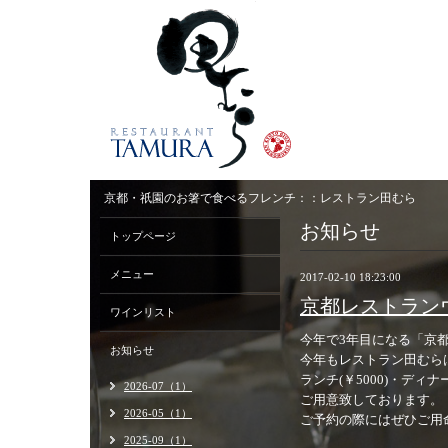
京都・祇園のお箸で食べるフレンチ：：レストラン田むら
お知らせ
トップページ
メニュー
2017-02-10 18:23:00
京都レストラン
ワインリスト
今年で3年目になる「京
お知らせ
今年もレストラン田むら
ランチ(￥5000)・ディ
2026-07（1）
ご用意致しております。
2026-05（1）
ご予約の際にはぜひご用
2025-09（1）