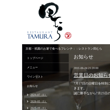
京都・祇園のお箸で食べるフレンチ：：レストラン田むら
お知らせ
トップページ
メニュー
2011-06-24 21:20:00
営業日のお知ら
ワインリスト
7月17日の日曜日を特別
お知らせ
きます。
誠に勝手ながら7月25
2026-07（1）
2026-05（1）
2025-09（1）