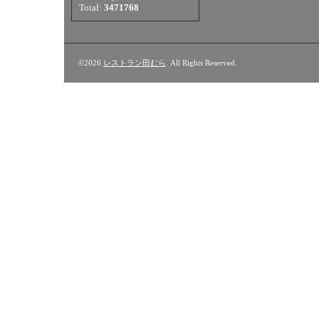
Total:
3471768
©2026
レストラン田むら
. All Rights Reserved.