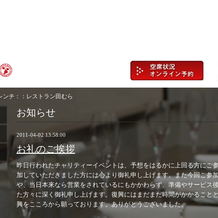
レンチ：：レストラン田むら
お知らせ
2011-04-02 13:58:00
お礼のご挨拶
昨日行われたチャリティーイベントは、予想をはるかに上回る方にご
加していただきました方には心より御礼申し上げます。また今回ご参
や、当日本来なら営業をされているにもかかわらず、準備やサービス
た方々に深く御礼申し上げます。復興にはまだまだ時間がかかること
興をこころから願っております。ありがとうございました。