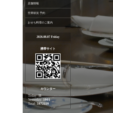
店舗情報
空席状況 予約
おせち料理のご案内
2026.08.07 Friday
携帯サイト
カウンター
Today:
11
Yesterday:
1001
Total:
3472110