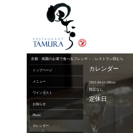
京都・祇園のお箸で食べるフレンチ：：レストラン田むら
カレンダー
トップページ
メニュー
2011-04-11 (Mon)
指定なし
ワインリスト
定休日
お知らせ
Photo
カレンダー