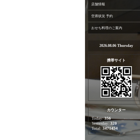
店舗情報
空席状況 予約
おせち料理のご案内
2026.08.06 Thursday
携帯サイト
カウンター
Today:
356
Yesterday:
320
Total:
3471454