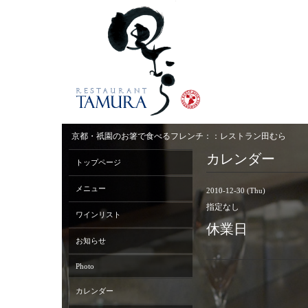
京都・祇園のお箸で食べるフレンチ：：レストラン田むら
カレンダー
トップページ
メニュー
2010-12-30 (Thu)
指定なし
ワインリスト
休業日
お知らせ
Photo
カレンダー