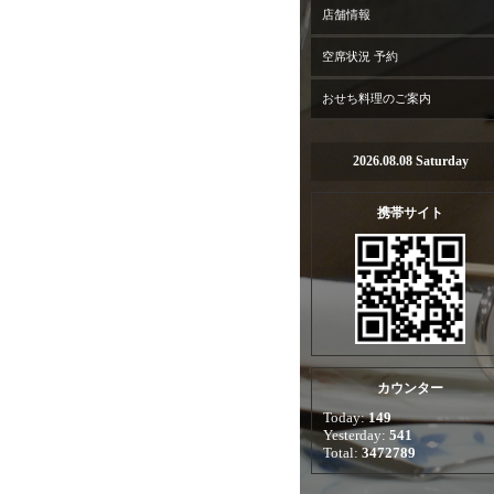
店舗情報
空席状況 予約
おせち料理のご案内
2026.08.08 Saturday
携帯サイト
カウンター
Today:
149
Yesterday:
541
Total:
3472789