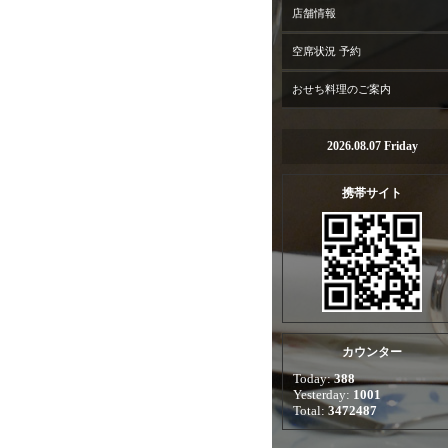
店舗情報
空席状況 予約
おせち料理のご案内
2026.08.07 Friday
携帯サイト
カウンター
Today:
388
Yesterday:
1001
Total:
3472487