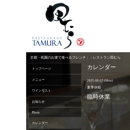
京都・祇園のお箸で食べるフレンチ：：レストラン田むら
カレンダー
トップページ
メニュー
2021-08-23 (Mon)
夏季休暇
ワインリスト
臨時休業
お知らせ
Photo
カレンダー