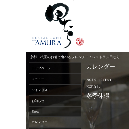
京都・祇園のお箸で食べるフレンチ：：レストラン田むら
カレンダー
トップページ
メニュー
2021-01-12 (Tue)
指定なし
ワインリスト
冬季休暇
お知らせ
Photo
カレンダー