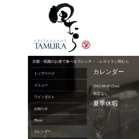
京都・祇園のお箸で食べるフレンチ：：レストラン田むら
カレンダー
トップページ
メニュー
2012-08-07 (Tue)
指定なし
ワインリスト
夏季休暇
お知らせ
Photo
カレンダー