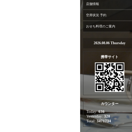
店舗情報
空席状況 予約
おせち料理のご案内
2026.08.06 Thursday
携帯サイト
カウンター
Today:
636
Yesterday:
320
Total:
3471734