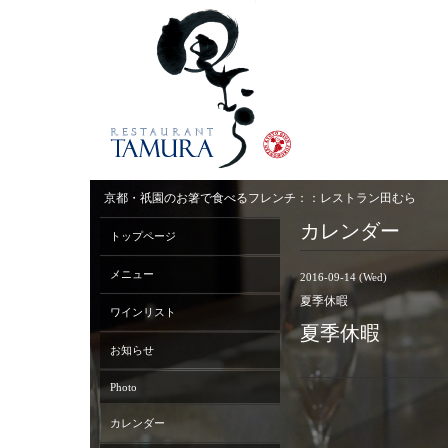
京都・祇園のお箸で食べるフレンチ：：レストラン田むら
カレンダー
トップページ
メニュー
2016-09-14 (Wed)
夏季休暇
ワインリスト
夏季休暇
お知らせ
Photo
カレンダー